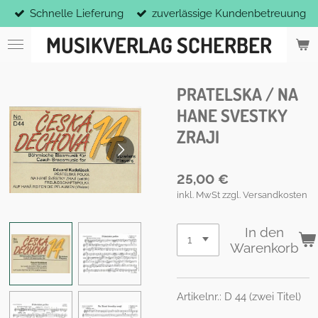
Schnelle Lieferung
zuverlässige Kundenbetreuung
Zum
Hauptinhalt
MUSIKVERLAG SCHERBER
springen
PRATELSKA / NA
HANE SVESTKY
ZRAJI
25,00 €
inkl. MwSt zzgl. Versandkosten
In den
Warenkorb
Artikelnr.: D 44 (zwei Titel)