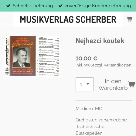
Schnelle Lieferung
zuverlässige Kundenbetreuung
Zum
Hauptinhalt
MUSIKVERLAG SCHERBER
springen
Nejhezci koutek
10,00 €
inkl. MwSt zzgl. Versandkosten
In den
Warenkorb
Medium: MC
Orchester: verschiedene
tschechische
Blaskapellen