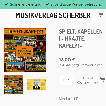
Schnelle Lieferung
zuverlässige Kundenbetreuung
Zum
Hauptinhalt
MUSIKVERLAG SCHERBER
springen
SPIELT, KAPELLEN
! - HRAJTE,
KAPELY! -
18,00 €
inkl. MwSt zzgl. Versandkosten
In den
Warenkorb
Medium: LP