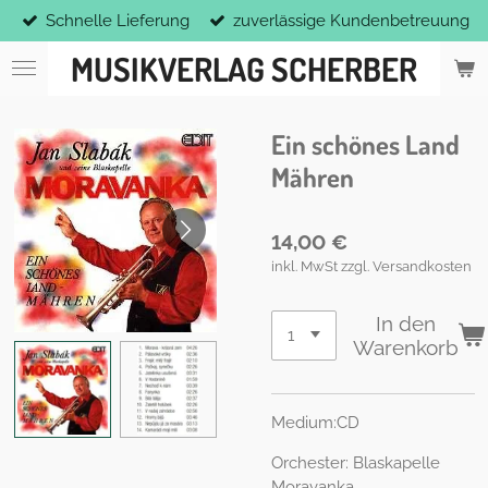
Schnelle Lieferung
zuverlässige Kundenbetreuung
Zum
Hauptinhalt
MUSIKVERLAG SCHERBER
springen
Ein schönes Land
Mähren
14,00 €
inkl. MwSt zzgl. Versandkosten
In den
Warenkorb
Medium:CD
Orchester: Blaskapelle
Moravanka