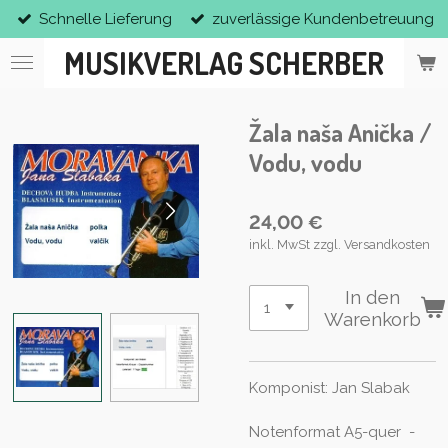
Schnelle Lieferung
zuverlässige Kundenbetreuung
Zum
Hauptinhalt
MUSIKVERLAG SCHERBER
springen
Žala naša Anička /
Vodu, vodu
24,00 €
inkl. MwSt zzgl. Versandkosten
In den
Warenkorb
Komponist: Jan Slabak
Notenformat A5-quer -