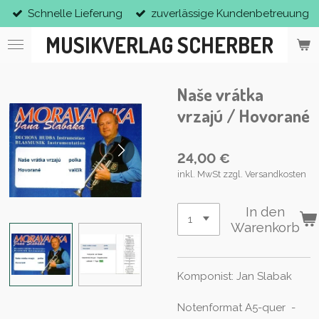
Schnelle Lieferung
zuverlässige Kundenbetreuung
Zum
Hauptinhalt
MUSIKVERLAG SCHERBER
springen
Naše vrátka
vrzajú / Hovorané
24,00 €
inkl. MwSt zzgl. Versandkosten
In den
Warenkorb
Komponist: Jan Slabak
Notenformat A5-quer -