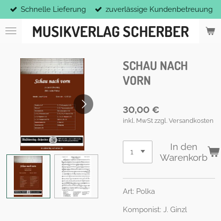
Schnelle Lieferung
zuverlässige Kundenbetreuung
Zum
Hauptinhalt
MUSIKVERLAG SCHERBER
springen
SCHAU NACH
VORN
30,00 €
inkl. MwSt zzgl. Versandkosten
In den
Warenkorb
Art: Polka
Komponist: J. Ginzl