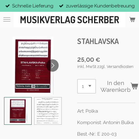
Schnelle Lieferung
zuverlässige Kundenbetreuung
Zum
Hauptinhalt
MUSIKVERLAG SCHERBER
springen
STAHLAVSKA
25,00 €
inkl. MwSt zzgl. Versandkosten
In den
Warenkorb
Art: Polka
Komponist: Antonin Bulka
Best.-Nr.: E 200-03