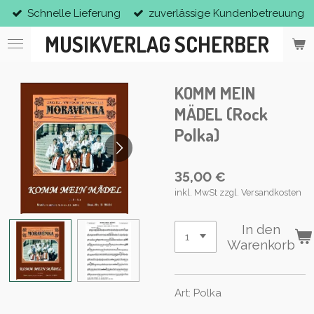
Schnelle Lieferung
zuverlässige Kundenbetreuung
Zum
Hauptinhalt
MUSIKVERLAG SCHERBER
springen
KOMM MEIN
MÄDEL (Rock
Polka)
35,00 €
inkl. MwSt zzgl. Versandkosten
In den
Warenkorb
Art: Polka