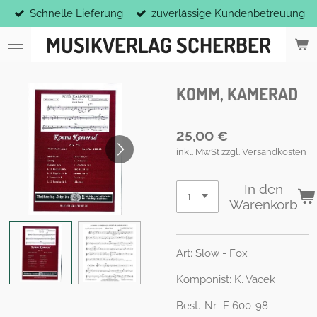
Schnelle Lieferung
zuverlässige Kundenbetreuung
Zum
Hauptinhalt
MUSIKVERLAG SCHERBER
springen
KOMM, KAMERAD
25,00 €
inkl. MwSt zzgl. Versandkosten
In den
Warenkorb
Art: Slow - Fox
Komponist: K. Vacek
Best.-Nr.: E 600-98