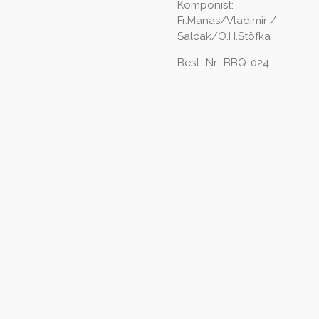
Komponist:
Fr.Manas/Vladimir /
Salcak/O.H.Stöfka
Best.-Nr.: BBQ-024