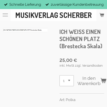
Schnelle Lieferung
zuverlässige Kundenbetreuung
Zum
Hauptinhalt
MUSIKVERLAG SCHERBER
springen
ICH WEISS EINEN
SCHÖNEN PLATZ
(Brestecka Skala)
25,00 €
inkl. MwSt zzgl. Versandkosten
In den
Warenkorb
Art: Polka