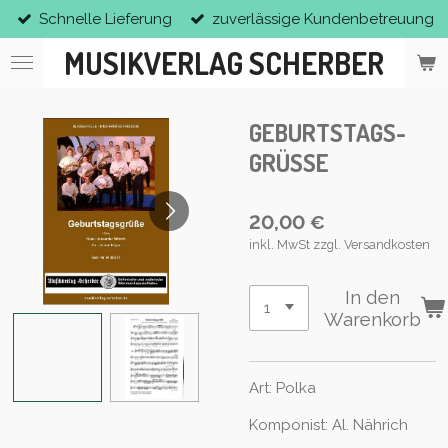
Schnelle Lieferung
zuverlässige Kundenbetreuung
Zum
Hauptinhalt
MUSIKVERLAG SCHERBER
springen
GEBURTSTAGS-
GRÜSSE
20,00 €
inkl. MwSt zzgl. Versandkosten
In den
Warenkorb
Art: Polka
Komponist: Al. Nährich